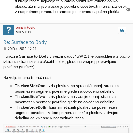
funkcija izbere največje telo katero obdrži kot končno obliko
plošče. Za manjše plošče je potrebno upoštevati manjši raztezek -
v nasprotnem primeru bo samodejno izbrana napačna plošča.
a
v
r
omarinkovic
h
Site Admin
Re: Surface to Body
O
20 Dec 2019, 12:24
d
Funkcija
Surface to Body
v verziji caddy4SW 2.1 je posodbljena z opcijo
g
izbiranja strani izrisa ploščatih teles, glede na vnaprej pripravljeno
o
v
površino (surface).
o
r
Na voljo imamo tri možnosti:
ThickenSideOne
: Izris ploskev na sprednji/zunanji strani za
posamezen segment površine glede na določeno debelino.
ThickenSideTwo
: Izris ploskev na zadnji/notranji strani za
posamezen segment površine glede na določeno debelino.
ThickenSideBoth
: Izris simetričnih ploskev za posemezen
segment površine. V tem primeru se izriše ploskev z dvojno
debelino od vpisane v nastavitvah izrisa.