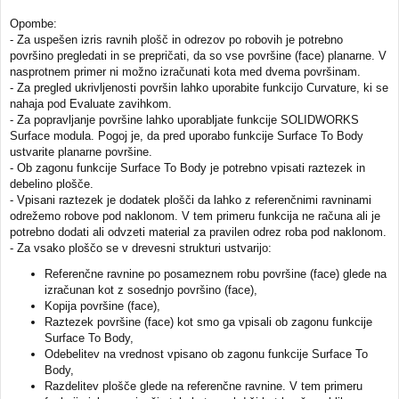
Opombe:
- Za uspešen izris ravnih plošč in odrezov po robovih je potrebno
površino pregledati in se prepričati, da so vse površine (face) planarne. V
nasprotnem primer ni možno izračunati kota med dvema površinam.
- Za pregled ukrivljenosti površin lahko uporabite funkcijo Curvature, ki se
nahaja pod Evaluate zavihkom.
- Za popravljanje površine lahko uporabljate funkcije SOLIDWORKS
Surface modula. Pogoj je, da pred uporabo funkcije Surface To Body
ustvarite planarne površine.
- Ob zagonu funkcije Surface To Body je potrebno vpisati raztezek in
debelino plošče.
- Vpisani raztezek je dodatek plošči da lahko z referenčnimi ravninami
odrežemo robove pod naklonom. V tem primeru funkcija ne računa ali je
potrebno dodati ali odvzeti material za pravilen odrez roba pod naklonom.
- Za vsako ploščo se v drevesni strukturi ustvarijo:
Referenčne ravnine po posameznem robu površine (face) glede na
izračunan kot z sosednjo površino (face),
Kopija površine (face),
Raztezek površine (face) kot smo ga vpisali ob zagonu funkcije
Surface To Body,
Odebelitev na vrednost vpisano ob zagonu funkcije Surface To
Body,
Razdelitev plošče glede na referenčne ravnine. V tem primeru