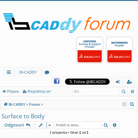
IB-CADDY
itr
or
Iskan
N
e
u
rij
eg
Prijava
Registriraj se!
p
mi
av
ist
I
IB-CADDY
Forum
ov
a
rir
s
Surface to Body
k
ez
aj
Iskanje
Napredno
Odgovori
a
av
se
n
2 prispevka • Stran
1
od
1