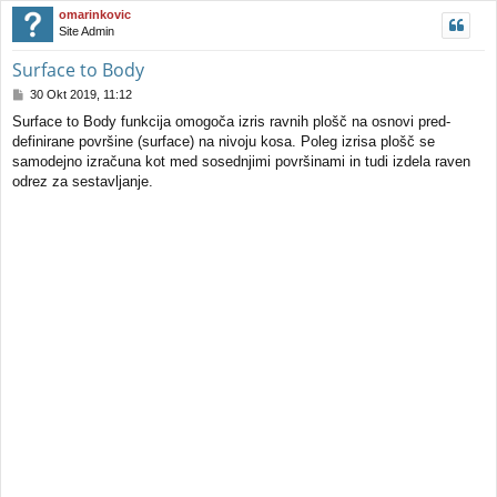
e
!
j
omarinkovic
e
Site Admin
Surface to Body
O
30 Okt 2019, 11:12
d
Surface to Body funkcija omogoča izris ravnih plošč na osnovi pred-
g
definirane površine (surface) na nivoju kosa. Poleg izrisa plošč se
o
v
samodejno izračuna kot med sosednjimi površinami in tudi izdela raven
o
odrez za sestavljanje.
r