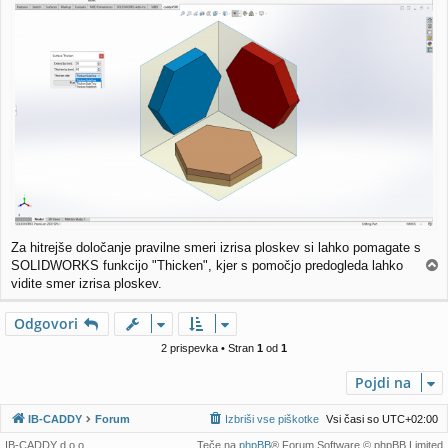
Za hitrejše določanje pravilne smeri izrisa ploskev si lahko pomagate s
SOLIDWORKS funkcijo "Thicken", kjer s pomočjo predogleda lahko
a
vidite smer izrisa ploskev.
v
r
Odgovori
h
2 prispevka • Stran
1
od
1
Pojdi na
IB-CADDY
Forum
Izbriši vse piškotke
Vsi časi so
UTC+02:00
IB-CADDY d.o.o.
Teče na
phpBB
® Forum Software © phpBB Limited