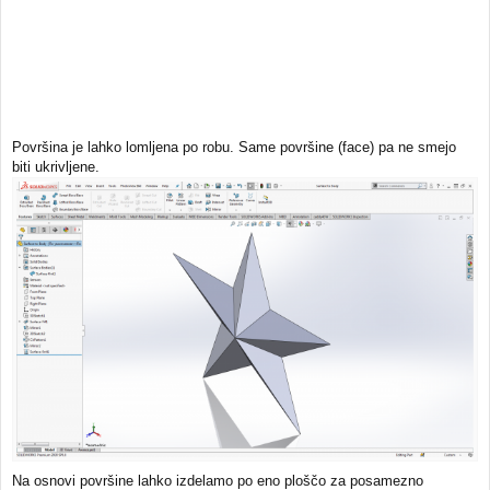
Površina je lahko lomljena po robu. Same površine (face) pa ne smejo
biti ukrivljene.
Na osnovi površine lahko izdelamo po eno ploščo za posamezno