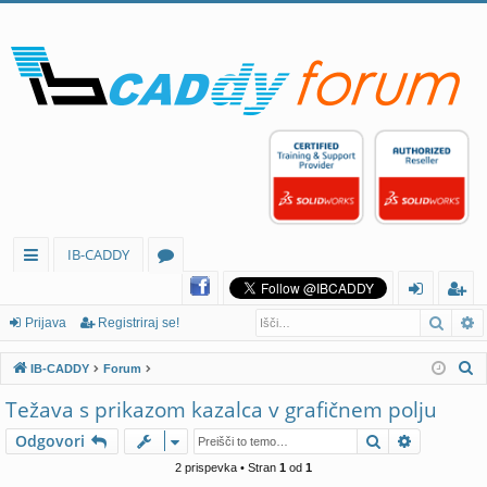
IB-CADDY
itr
or
Iskan
N
e
u
rij
eg
Prijava
Registriraj se!
p
mi
av
ist
I
IB-CADDY
Forum
ov
a
rir
s
Težava s prikazom kazalca v grafičnem polju
k
ez
aj
Iskanje
Napredno
Odgovori
a
av
se
n
2 prispevka • Stran
1
od
1