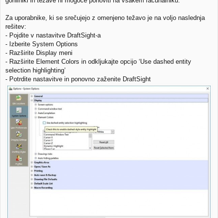
gonilniki in težave ni mogoče ponoviti na vsakem računalniku.
Za uporabnike, ki se srečujejo z omenjeno težavo je na voljo naslednja
rešitev:
- Pojdite v nastavitve DraftSight-a
- Izberite System Options
- Razširite Display meni
- Razširite Element Colors in odkljukajte opcijo ‘Use dashed entity
selection highlighting’
- Potrdite nastavitve in ponovno zaženite DraftSight