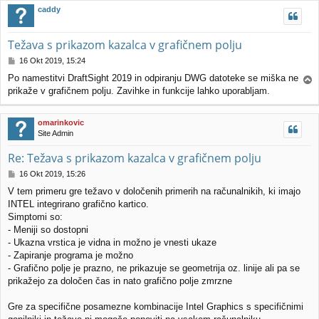
e
!
j
caddy
e
Težava s prikazom kazalca v grafičnem polju
O
16 Okt 2019, 15:24
d
Po namestitvi DraftSight 2019 in odpiranju DWG datoteke se miška ne
g
prikaže v grafičnem polju. Zavihke in funkcije lahko uporabljam.
a
o
v
v
o
r
omarinkovic
r
h
Site Admin
Re: Težava s prikazom kazalca v grafičnem polju
O
16 Okt 2019, 15:26
d
V tem primeru gre težavo v določenih primerih na računalnikih, ki imajo
g
INTEL integrirano grafično kartico.
o
v
Simptomi so:
o
- Meniji so dostopni
r
- Ukazna vrstica je vidna in možno je vnesti ukaze
- Zapiranje programa je možno
- Grafično polje je prazno, ne prikazuje se geometrija oz. linije ali pa se
prikažejo za določen čas in nato grafično polje zmrzne
Gre za specifične posamezne kombinacije Intel Graphics s specifičnimi