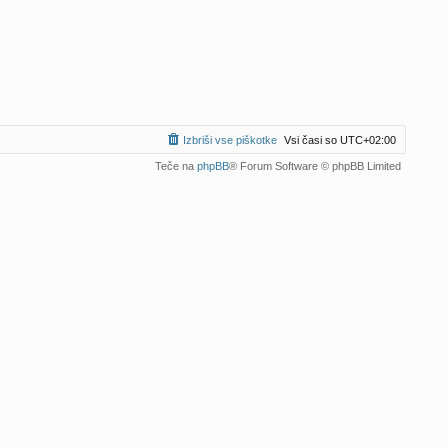
Izbriši vse piškotke
Vsi časi so
UTC+02:00
Teče na
phpBB
® Forum Software © phpBB Limited