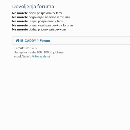
Dovoljenja foruma
Ne morete
pisati prispevkov v temi
Ne morete
odgovarjati na teme v forumu
Ne morete
urejati prispevkov v temi
Ne morete
brisati vaših prispevkov forumu
Ne morete
dodati priponk prispevkom
IB-CADDY
Forum
IB-CADDY d.o.o.
Dunajska cesta 106, 1000 Ljubljana
e-poĹˇta:
info@ib-caddy.si