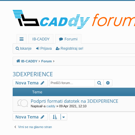
IB-CADDY
Forumi
itr
Iskanje
Prijava
Registriraj se!
e
IB-CADDY
Forum
p
3DEXPERIENCE
ov
Iskanje
Napredno i
Nova Tema
ez
Teme
av
Podprti formati datotek na 3DEXPERIENCE
e
Napisal/-a
caddy
» 09 Apr 2021, 12:10
Nova Tema
Vrni se na glavno stran