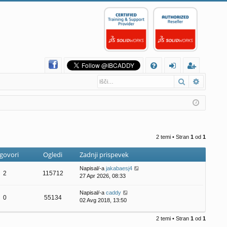
H
Iskanje
Napredn
FA
rij
eg
Q
av
ist
a
rir
aj
2 temi • Stran
1
od
1
se
govori
Ogledi
Zadnji prispevek
!
Napisal/-a
jakabaesj4
2
115712
27 Apr 2026, 08:33
Napisal/-a
caddy
0
55134
02 Avg 2018, 13:50
2 temi • Stran
1
od
1