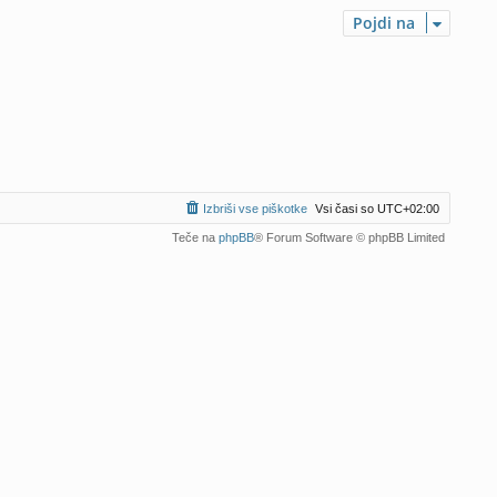
Pojdi na
Izbriši vse piškotke
Vsi časi so
UTC+02:00
Teče na
phpBB
® Forum Software © phpBB Limited