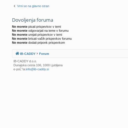
Vrni se na glavno stran
Dovoljenja foruma
Ne morete
pisati prispevkov v temi
Ne morete
odgovarjati na teme v forumu
Ne morete
urejati prispevkov v temi
Ne morete
brisati vaših prispevkov forumu
Ne morete
dodati priponk prispevkom
IB-CADDY
Forum
IB-CADDY d.o.o.
Dunajska cesta 106, 1000 Ljubljana
e-poĹˇta:
info@ib-caddy.si