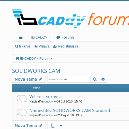
IB-CADDY
Forumi
itr
Iskanje
Prijava
Registriraj se!
e
IB-CADDY
Forum
p
SOLIDWORKS CAM
ov
Iskanje
Napredno i
Nova Tema
ez
Teme
av
Velikost surovca
e
Napisal/-a
caddy
» 04 Jul 2018, 15:40
Namestitev SOLIDWORKS CAM Standard
Napisal/-a
caddy
» 02 Avg 2018, 13:50
Nova Tema