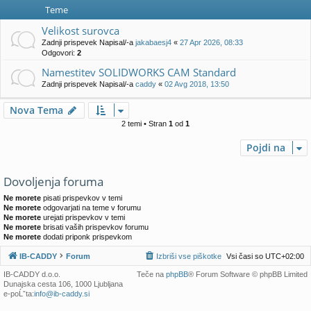
e
!
j
Teme
e
Velikost surovca
Zadnji prispevek Napisal/-a
jakabaesj4
«
27 Apr 2026, 08:33
Odgovori:
2
Namestitev SOLIDWORKS CAM Standard
Zadnji prispevek Napisal/-a
caddy
«
02 Avg 2018, 13:50
Nova Tema
2 temi • Stran
1
od
1
Pojdi na
Dovoljenja foruma
Ne morete
pisati prispevkov v temi
Ne morete
odgovarjati na teme v forumu
Ne morete
urejati prispevkov v temi
Ne morete
brisati vaših prispevkov forumu
Ne morete
dodati priponk prispevkom
IB-CADDY
Forum
Izbriši vse piškotke
Vsi časi so
UTC+02:00
IB-CADDY d.o.o.
Teče na
phpBB
® Forum Software © phpBB Limited
Dunajska cesta 106, 1000 Ljubljana
e-poĹˇta:
info@ib-caddy.si