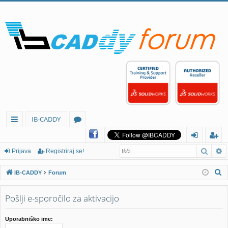
IB-CADDY
itr
or
Iskan
N
e
u
rij
eg
Prijava
Registriraj se!
p
mi
av
ist
I
IB-CADDY
Forum
ov
a
rir
s
k
Pošlji e-sporočilo za aktivacijo
ez
aj
a
av
se
n
Uporabniško ime: