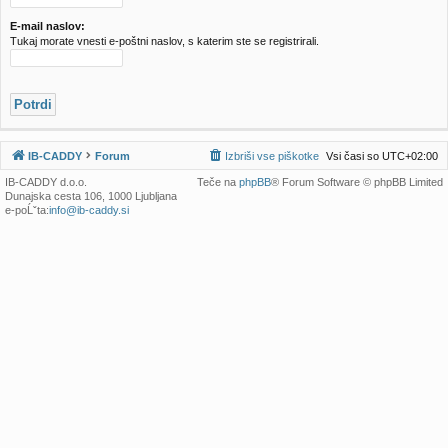
e
!
j
e
E-mail naslov:
Tukaj morate vnesti e-poštni naslov, s katerim ste se registrirali.
IB-CADDY
Forum
Izbriši vse piškotke
Vsi časi so
UTC+02:00
IB-CADDY d.o.o.
Teče na
phpBB
® Forum Software © phpBB Limited
Dunajska cesta 106, 1000 Ljubljana
e-poĹˇta:
info@ib-caddy.si