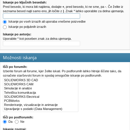
e
!
Iskanje po ključnih besedah:
Pred besedo, ki mora biti najdena, dodajte
+
, pred besedo, ki ne sme, pa
-
. Če želite iz
seznama besed najti samo eno, jih ločite z
|
. Znak * lahko uporabite za delna ujemanja.
Iskanje po vseh izrazih ali uporaba vnešene poizvedbe
Iskanje po poljubnih izrazih
Iskanje po avtorju:
Uporabite * kot poseben znak za delna ujemanja.
Možnosti iskanja
Išči po forumih:
Izberite forum ali forume, kjer želite iskati. Po podforumih lahko hitreje iščete tako, da
označete starševski forum in spodaj omogočite iskanje po podforumih.
Išči po podforumih:
Da
Ne
Iskanje znotraj: