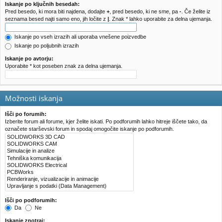
e
!
Iskanje po ključnih besedah:
Pred besedo, ki mora biti najdena, dodajte
+
, pred besedo, ki ne sme, pa
-
. Če želite iz
seznama besed najti samo eno, jih ločite z
|
. Znak * lahko uporabite za delna ujemanja.
Iskanje po vseh izrazih ali uporaba vnešene poizvedbe
Iskanje po poljubnih izrazih
Iskanje po avtorju:
Uporabite * kot poseben znak za delna ujemanja.
Možnosti iskanja
Išči po forumih:
Izberite forum ali forume, kjer želite iskati. Po podforumih lahko hitreje iščete tako, da
označete starševski forum in spodaj omogočite iskanje po podforumih.
Išči po podforumih:
Da
Ne
Iskanje znotraj: