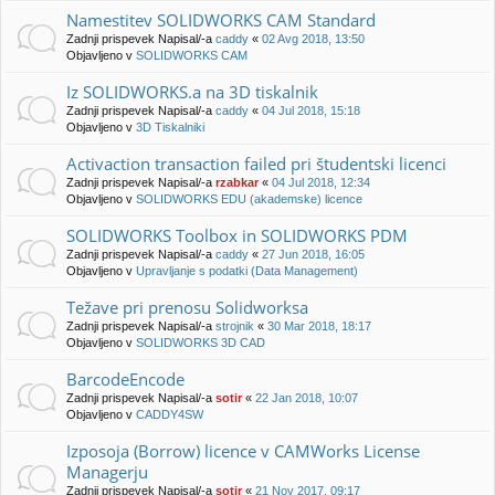
Namestitev SOLIDWORKS CAM Standard
Zadnji prispevek Napisal/-a
caddy
«
02 Avg 2018, 13:50
Objavljeno v
SOLIDWORKS CAM
Iz SOLIDWORKS.a na 3D tiskalnik
Zadnji prispevek Napisal/-a
caddy
«
04 Jul 2018, 15:18
Objavljeno v
3D Tiskalniki
Activaction transaction failed pri študentski licenci
Zadnji prispevek Napisal/-a
rzabkar
«
04 Jul 2018, 12:34
Objavljeno v
SOLIDWORKS EDU (akademske) licence
SOLIDWORKS Toolbox in SOLIDWORKS PDM
Zadnji prispevek Napisal/-a
caddy
«
27 Jun 2018, 16:05
Objavljeno v
Upravljanje s podatki (Data Management)
Težave pri prenosu Solidworksa
Zadnji prispevek Napisal/-a
strojnik
«
30 Mar 2018, 18:17
Objavljeno v
SOLIDWORKS 3D CAD
BarcodeEncode
Zadnji prispevek Napisal/-a
sotir
«
22 Jan 2018, 10:07
Objavljeno v
CADDY4SW
Izposoja (Borrow) licence v CAMWorks License
Managerju
Zadnji prispevek Napisal/-a
sotir
«
21 Nov 2017, 09:17