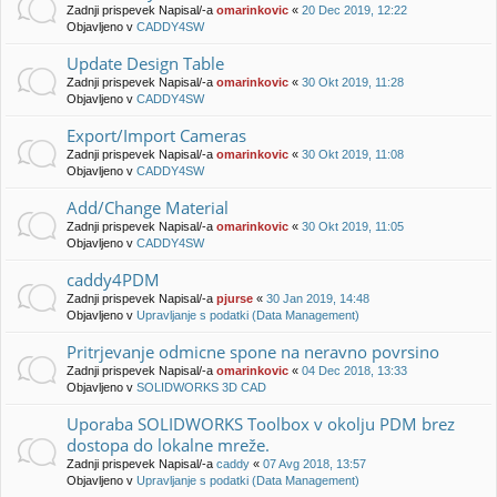
Zadnji prispevek Napisal/-a
omarinkovic
«
20 Dec 2019, 12:22
Objavljeno v
CADDY4SW
Update Design Table
Zadnji prispevek Napisal/-a
omarinkovic
«
30 Okt 2019, 11:28
Objavljeno v
CADDY4SW
Export/Import Cameras
Zadnji prispevek Napisal/-a
omarinkovic
«
30 Okt 2019, 11:08
Objavljeno v
CADDY4SW
Add/Change Material
Zadnji prispevek Napisal/-a
omarinkovic
«
30 Okt 2019, 11:05
Objavljeno v
CADDY4SW
caddy4PDM
Zadnji prispevek Napisal/-a
pjurse
«
30 Jan 2019, 14:48
Objavljeno v
Upravljanje s podatki (Data Management)
Pritrjevanje odmicne spone na neravno povrsino
Zadnji prispevek Napisal/-a
omarinkovic
«
04 Dec 2018, 13:33
Objavljeno v
SOLIDWORKS 3D CAD
Uporaba SOLIDWORKS Toolbox v okolju PDM brez
dostopa do lokalne mreže.
Zadnji prispevek Napisal/-a
caddy
«
07 Avg 2018, 13:57
Objavljeno v
Upravljanje s podatki (Data Management)