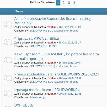
e
!
j
2
3
1
Naslednja
Našli ste 69 zadetkov
e
Teme
Ali lahko prestavim študentsko licenco na drug
računalnik?
Zadnji prispevek Napisal/-a
rzabkar
«
16 Okt 2024, 10:03
Objavljeno v
SOLIDWORKS EDU (akademske) licence
Priprava na CSWA certifikat
Zadnji prispevek Napisal/-a
rzabkar
«
18 Okt 2021, 09:17
Objavljeno v
SOLIDWORKS 3D CAD
Kako usposobiti SOLIDWORKS, ko poteče licenca za
domačo uporabo
Zadnji prispevek Napisal/-a
rzabkar
«
16 Sep 2021, 09:04
Objavljeno v
SOLIDWORKS EDU (akademske) licence
Prenos študentske verzije SOLIDWORKS 2020-2021
Zadnji prispevek Napisal/-a
rzabkar
«
16 Nov 2020, 10:11
Objavljeno v
SOLIDWORKS EDU (akademske) licence
Izposoja mrežne licence SOLIDWORKS-a
Zadnji prispevek Napisal/-a
rzabkar
«
20 Mar 2020, 12:41
Objavljeno v
Administracija
DXFToBody