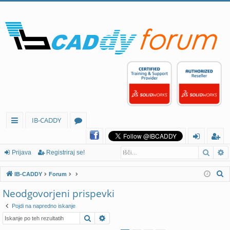
IB-CADDY
itr
or
Iskan
N
e
u
rij
eg
Prijava
Registriraj se!
p
mi
av
ist
I
IB-CADDY
Forum
ov
a
rir
s
Neodgovorjeni prispevki
k
ez
aj
Pojdi na napredno iskanje
a
av
se
Iskanje
Napredno iskanje
n