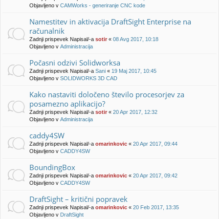
Objavljeno v
CAMWorks - generiranje CNC kode
Namestitev in aktivacija DraftSight Enterprise na
računalnik
Zadnji prispevek Napisal/-a
sotir
«
08 Avg 2017, 10:18
Objavljeno v
Administracija
Počasni odzivi Solidworksa
Zadnji prispevek Napisal/-a
Sani
«
19 Maj 2017, 10:45
Objavljeno v
SOLIDWORKS 3D CAD
Kako nastaviti določeno število procesorjev za
posamezno aplikacijo?
Zadnji prispevek Napisal/-a
sotir
«
20 Apr 2017, 12:32
Objavljeno v
Administracija
caddy4SW
Zadnji prispevek Napisal/-a
omarinkovic
«
20 Apr 2017, 09:44
Objavljeno v
CADDY4SW
BoundingBox
Zadnji prispevek Napisal/-a
omarinkovic
«
20 Apr 2017, 09:42
Objavljeno v
CADDY4SW
DraftSight – kritični popravek
Zadnji prispevek Napisal/-a
omarinkovic
«
20 Feb 2017, 13:35
Objavljeno v
DraftSight