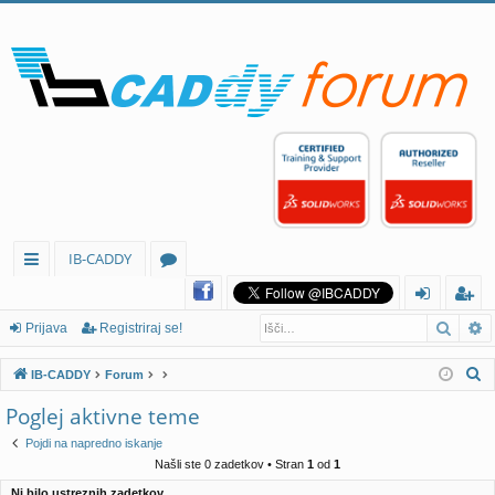
IB-CADDY
itr
or
Iskan
N
e
u
rij
eg
Prijava
Registriraj se!
p
mi
av
ist
I
IB-CADDY
Forum
ov
a
rir
s
Poglej aktivne teme
k
ez
aj
Pojdi na napredno iskanje
a
av
se
Našli ste 0 zadetkov • Stran
1
od
1
n
Ni bilo ustreznih zadetkov.