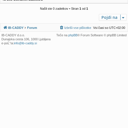
e
!
j
e
Našli ste 0 zadetkov • Stran
1
od
1
Pojdi na
IB-CADDY
Forum
Izbriši vse piškotke
Vsi časi so
UTC+02:00
IB-CADDY d.o.o.
Teče na
phpBB
® Forum Software © phpBB Limited
Dunajska cesta 106, 1000 Ljubljana
e-poĹˇta:
info@ib-caddy.si