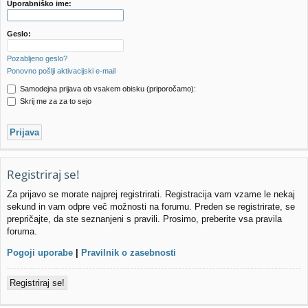
e
!
j
Uporabniško ime:
e
Geslo:
Pozabljeno geslo?
Ponovno pošlji aktivacijski e-mail
Samodejna prijava ob vsakem obisku (priporočamo):
Skrij me za za to sejo
Registriraj se!
Za prijavo se morate najprej registrirati. Registracija vam vzame le nekaj
sekund in vam odpre več možnosti na forumu. Preden se registrirate, se
prepričajte, da ste seznanjeni s pravili. Prosimo, preberite vsa pravila
foruma.
Pogoji uporabe
|
Pravilnik o zasebnosti
Registriraj se!