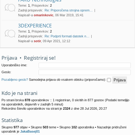
Teme
:
1
,
Prispevkov
:
2
Zadnji prispevek:
Re: Priporočena strojna oprem…
Napisal/-a
omarinkovic
, 06 Mar 2019, 15:41
3DEXPERIENCE
Teme
:
1
,
Prispevkov
:
2
Zadnji prispevek:
Re: Podprti formati datotek n…
Napisal/-a
sotir
, 09 Apr 2021, 12:12
Prijava
•
Registriraj se!
Uporabniško ime:
Geslo:
Pozabljeno geslo?
Samodejna prijava ob vsakem obisku (priporočamo):
Kdo je na strani
Po strani brska
878
uporabnikov :: 1 registriran, 0 skritih in 877 gostov (Podatki temeljijo
na uporabnikih, dejavnih v zadnjih 5 minut)
Rekordno število uporabnikov na strani je
2324
z dne 28 Jul 2026, 20:27
Statistika
Skupno
977
objav • Skupno
503
teme • Skupno
102
uporabnika • Nazadnje pridruženi
uporabnik je
JakaBasej01