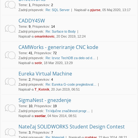
Teme
:
1
,
Prispevkov
:
2
Zadnji prispevek:
Re: SQL Server
Napisal/-a
pjurse
, 05 Maj 2020, 13:17
CADDY4SW
Teme
:
9
,
Prispevkov
:
14
Zadnji prispevek:
Re: Surface to Body
Napisal/-a
omarinkovic
, 20 Dec 2019, 12:24
CAMWorks - generiranje CNC kode
Teme
:
41
,
Prispevkov
:
72
Zadnji prispevek:
Re: Izvoz TechDB za delo od d…
Napisal/-a
sotir
, 18 Mar 2020, 13:29
Eureka Virtual Machine
Teme
:
2
,
Prispevkov
:
4
Zadnji prispevek:
Re: Eureka G-code pregledoval…
Napisal/-a
T_Kotnik
, 20 Jun 2019, 06:51
SigmaNest - gnezdenje
Teme
:
10
,
Prispevkov
:
19
Zadnji prispevek:
Tri ključne značilnosti progr…
Napisal/-a
ssotlar
, 04 Nov 2014, 08:51
Natečaj SOLIDWORKS Student Design Contest
Teme
:
3
,
Prispevkov
:
7
Zadnji prispevek:
Re: Materiali
Napisal/-a
rzabkar
, 22 Avg 2014, 08:21