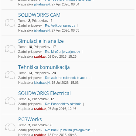
e
!
j
Napisal/-a
jakabaesj4
, 27 Apr 2026, 08:34
e
SOLIDWORKS CAM
Teme
:
2
,
Prispevkov
:
4
Zadnji prispevek:
Re: Velikost surovca
Napisal/-a
jakabaesj4
, 27 Apr 2026, 08:33
Simulacije in analize
Teme
:
10
,
Prispevkov
:
17
Zadnji prispevek:
Re: Mreženje varjencev
Napisal/-a
rzabkar
, 02 Dec 2015, 15:26
Tehniška komunikacija
Teme
:
13
,
Prispevkov
:
24
Zadnji prispevek:
Re: wait the rulebook is actu…
Napisal/-a
jakabaesj4
, 15 Jul 2026, 15:03
SOLIDWORKS Electrical
Teme
:
6
,
Prispevkov
:
12
Zadnji prispevek:
Re: Posodobitev simbola
Napisal/-a
rzabkar
, 07 Sep 2016, 12:46
PCBWorks
Teme
:
3
,
Prispevkov
:
6
Zadnji prispevek:
Re: Backup vaulta (zalogovnik…
Napisal/-a
rzabkar
, 18 Dec 2015, 09:46