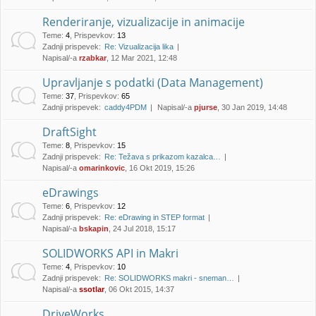
Renderiranje, vizualizacije in animacije
Teme
:
4
,
Prispevkov
:
13
Zadnji prispevek:
Re: Vizualizacija lika
Napisal/-a
rzabkar
, 12 Mar 2021, 12:48
Upravljanje s podatki (Data Management)
Teme
:
37
,
Prispevkov
:
65
Zadnji prispevek:
caddy4PDM
Napisal/-a
pjurse
, 30 Jan 2019, 14:48
DraftSight
Teme
:
8
,
Prispevkov
:
15
Zadnji prispevek:
Re: Težava s prikazom kazalca…
Napisal/-a
omarinkovic
, 16 Okt 2019, 15:26
eDrawings
Teme
:
6
,
Prispevkov
:
12
Zadnji prispevek:
Re: eDrawing in STEP format
Napisal/-a
bskapin
, 24 Jul 2018, 15:17
SOLIDWORKS API in Makri
Teme
:
4
,
Prispevkov
:
10
Zadnji prispevek:
Re: SOLIDWORKS makri - sneman…
Napisal/-a
ssotlar
, 06 Okt 2015, 14:37
DriveWorks