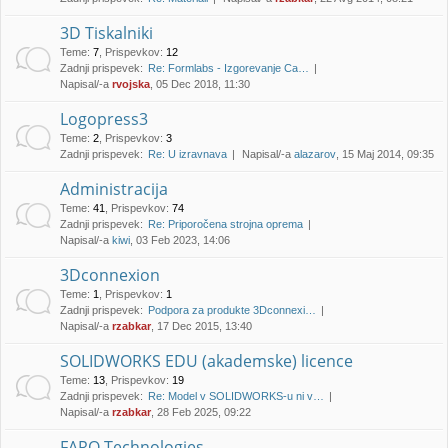
3D Tiskalniki
Teme
:
7
,
Prispevkov
:
12
Zadnji prispevek:
Re: Formlabs - Izgorevanje Ca…
Napisal/-a
rvojska
, 05 Dec 2018, 11:30
Logopress3
Teme
:
2
,
Prispevkov
:
3
Zadnji prispevek:
Re: U izravnava
Napisal/-a
alazarov
, 15 Maj 2014, 09:35
Administracija
Teme
:
41
,
Prispevkov
:
74
Zadnji prispevek:
Re: Priporočena strojna oprema
Napisal/-a
kiwi
, 03 Feb 2023, 14:06
3Dconnexion
Teme
:
1
,
Prispevkov
:
1
Zadnji prispevek:
Podpora za produkte 3Dconnexi…
Napisal/-a
rzabkar
, 17 Dec 2015, 13:40
SOLIDWORKS EDU (akademske) licence
Teme
:
13
,
Prispevkov
:
19
Zadnji prispevek:
Re: Model v SOLIDWORKS-u ni v…
Napisal/-a
rzabkar
, 28 Feb 2025, 09:22
FARO Technologies