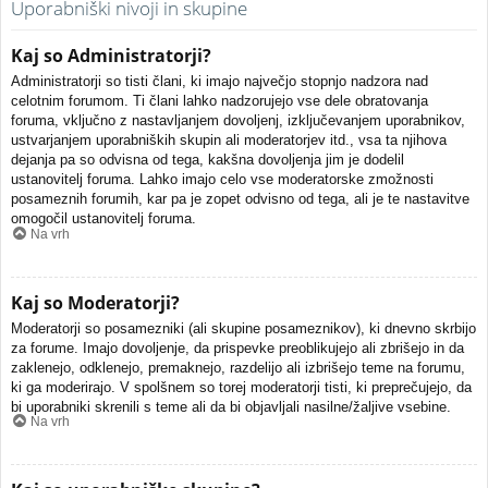
Uporabniški nivoji in skupine
Kaj so Administratorji?
Administratorji so tisti člani, ki imajo največjo stopnjo nadzora nad
celotnim forumom. Ti člani lahko nadzorujejo vse dele obratovanja
foruma, vključno z nastavljanjem dovoljenj, izključevanjem uporabnikov,
ustvarjanjem uporabniških skupin ali moderatorjev itd., vsa ta njihova
dejanja pa so odvisna od tega, kakšna dovoljenja jim je dodelil
ustanovitelj foruma. Lahko imajo celo vse moderatorske zmožnosti
posameznih forumih, kar pa je zopet odvisno od tega, ali je te nastavitve
omogočil ustanovitelj foruma.
Na vrh
Kaj so Moderatorji?
Moderatorji so posamezniki (ali skupine posameznikov), ki dnevno skrbijo
za forume. Imajo dovoljenje, da prispevke preoblikujejo ali zbrišejo in da
zaklenejo, odklenejo, premaknejo, razdelijo ali izbrišejo teme na forumu,
ki ga moderirajo. V spolšnem so torej moderatorji tisti, ki preprečujejo, da
bi uporabniki skrenili s teme ali da bi objavljali nasilne/žaljive vsebine.
Na vrh