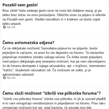
Pozabil sem geslo!
Brez skrbi! Vaše sedanje geslo sicer ne more biti dobljeno nazaj, je pa
lahko brez težav na novo postavljeno. Obiščite stran za prijavo in kliknite
na
Pozabil sem geslo
. Sledite navodilom in v kratkem se boste zopet
lahko prijavili.
Na vrh
Čemu avtomatska odjava?
Če ne obkljukate možnosti
Samodejna prijava
ko se prijavite, boste
prijavljeni le začasno, se pravi ko ste dejansko na forumu. Ta nastavitev
preprečuje morebitno zlorabo vašega računa. Če želite ostati prijavljeni,
med prijavo obkljukajte prej omenjeno možnost, kar pa vam odsvetujemo,
če do foruma dostopate s tujega računalnika, npr. v knjižnici, internetnem
"kafiču", študentski računalnici itd. Če možnosti ne vidite, jo je
administrator odstranil.
Na vrh
Čemu služi možnost "Izbriši vse piškotke foruma"?
"Izbriši vse piškotke foruma" izbriše vse piškotke, ki jih je ustvaril phpBB
in ki vam omogočajo verodostojnost in prijavljenost na forumu. Prav tako
omogočajo možnosti kot npr. read tracking, če seveda niso bile