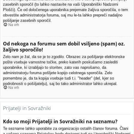
zasebnih sporočil (to lahko nastavite na vaši Uporabniški Nadzorni
Plošči). Če od določenega uporabnika prejemate žaljiva sporočila, o tem
obvestite administratorja foruma, saj mu le-ta lahko prepreči nadaljno
pošiljanje zasebnih sporočil.
Na vrh
Od nekoga na forumu sem dobil vsiljeno (spam) oz.
žaljivo sporočilo!
Zelo nam je žal, da se je to zgodilo. Obrazec za pošiljanje elektronske
pošte vsebuje varnostne točke, preko katerih poskušamo zaslediti
uporabnike, ki izrabljajo to storitev, zato vas naprošamo, da
administratorju foruma pošljete kopijo celotnega sporočila. Zelo
pomembno je, da ta kopija vsebuje tudi t.i. "header" (del, kjer so
podrobnosti o pošiljatelju), saj bo tako administrator lahko ukrepal.
Na vrh
Prijatelji in Sovražniki
Kdo so moji Prijatelji in Sovražniki na seznamu?
Te sezname lahko uporabite za organizacijo ostalih članov foruma. Člani
z vašega seznama Prijateljev bodo dostopni tudi na Uporabniški Nadzorni