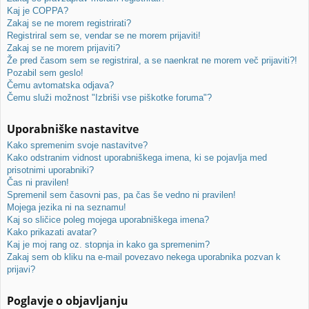
e
!
j
Kaj je COPPA?
e
Zakaj se ne morem registrirati?
Registriral sem se, vendar se ne morem prijaviti!
Zakaj se ne morem prijaviti?
Že pred časom sem se registriral, a se naenkrat ne morem več prijaviti?!
Pozabil sem geslo!
Čemu avtomatska odjava?
Čemu služi možnost "Izbriši vse piškotke foruma"?
Uporabniške nastavitve
Kako spremenim svoje nastavitve?
Kako odstranim vidnost uporabniškega imena, ki se pojavlja med
prisotnimi uporabniki?
Čas ni pravilen!
Spremenil sem časovni pas, pa čas še vedno ni pravilen!
Mojega jezika ni na seznamu!
Kaj so sličice poleg mojega uporabniškega imena?
Kako prikazati avatar?
Kaj je moj rang oz. stopnja in kako ga spremenim?
Zakaj sem ob kliku na e-mail povezavo nekega uporabnika pozvan k
prijavi?
Poglavje o objavljanju