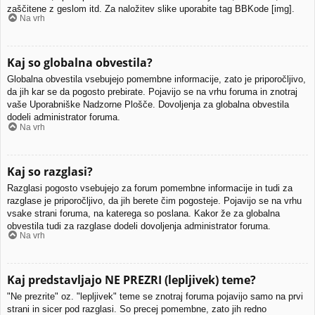
zaščitene z geslom itd. Za naložitev slike uporabite tag BBKode [img].
Na vrh
Kaj so globalna obvestila?
Globalna obvestila vsebujejo pomembne informacije, zato je priporočljivo,
da jih kar se da pogosto prebirate. Pojavijo se na vrhu foruma in znotraj
vaše Uporabniške Nadzorne Plošče. Dovoljenja za globalna obvestila
dodeli administrator foruma.
Na vrh
Kaj so razglasi?
Razglasi pogosto vsebujejo za forum pomembne informacije in tudi za
razglase je priporočljivo, da jih berete čim pogosteje. Pojavijo se na vrhu
vsake strani foruma, na katerega so poslana. Kakor že za globalna
obvestila tudi za razglase dodeli dovoljenja administrator foruma.
Na vrh
Kaj predstavljajo NE PREZRI (lepljivek) teme?
"Ne prezrite" oz. "lepljivek" teme se znotraj foruma pojavijo samo na prvi
strani in sicer pod razglasi. So precej pomembne, zato jih redno