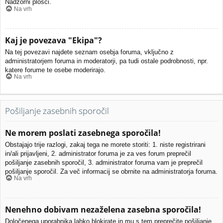
Nadzorni plošči.
Na vrh
Kaj je povezava "Ekipa"?
Na tej povezavi najdete seznam osebja foruma, vključno z
administratorjem foruma in moderatorji, pa tudi ostale podrobnosti, npr.
katere forume te osebe moderirajo.
Na vrh
Pošiljanje zasebnih sporočil
Ne morem poslati zasebnega sporočila!
Obstajajo trije razlogi, zakaj tega ne morete storiti: 1. niste registrirani
in/ali prijavljeni, 2. administrator foruma je za ves forum preprečil
pošiljanje zasebnih sporočil, 3. administrator foruma vam je preprečil
pošiljanje sporočil. Za več informacij se obrnite na administratorja foruma.
Na vrh
Nenehno dobivam nezaželena zasebna sporočila!
Določenega uporabnika lahko blokirate in mu s tem preprečite pošiljanje