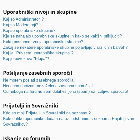
Uporabniški nivoji in skupine
Kaj so Administratorji?
Kaj so Moderatorji?
Kaj so uporabniške skupine?
Kje se nahajajo uporabniške skupine in kako se kakšni priključiti?
Kako postanem vodja uporabniške skupine?
Zakaj se nekatere uporabniške skupine pojavljajo v različnih barvah?
Kaj je "Privzeta uporabniška skupina"?
Kaj je povezava "Ekipa"?
Pošiljanje zasebnih sporočil
Ne morem poslati zasebnega sporočila!
Nenehno dobivam nezaželena zasebna sporočila!
Od nekoga na forumu sem dobil vsiljeno (spam) oz. žaljivo sporočilo!
Prijatelji in Sovražniki
Kdo so moji Prijatelji in Sovražniki na seznamu?
Kako lahko uporabnike dodam na oz. odstranim s seznama Prijateljev in
Sovražnikov?
Iskanje po forumih