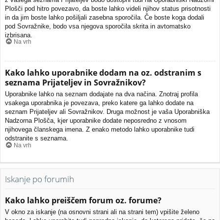
Plošči pod hitro povezavo, da boste lahko videli njihov status prisotnosti
in da jim boste lahko pošiljali zasebna sporočila. Če boste koga dodali
pod Sovražnike, bodo vsa njegova sporočila skrita in avtomatsko
izbrisana.
Na vrh
Kako lahko uporabnike dodam na oz. odstranim s
seznama Prijateljev in Sovražnikov?
Uporabnike lahko na seznam dodajate na dva načina. Znotraj profila
vsakega uporabnika je povezava, preko katere ga lahko dodate na
seznam Prijateljev ali Sovražnikov. Druga možnost je vaša Uporabniška
Nadzorna Plošča, kjer uporabnike dodate neposredno z vnosom
njihovega članskega imena. Z enako metodo lahko uporabnike tudi
odstranite s seznama.
Na vrh
Iskanje po forumih
Kako lahko preiščem forum oz. forume?
V okno za iskanje (na osnovni strani ali na strani tem) vpišite želeno