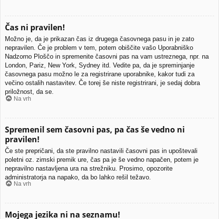
Čas ni pravilen!
Možno je, da je prikazan čas iz drugega časovnega pasu in je zato
nepravilen. Če je problem v tem, potem obiščite vašo Uporabniško
Nadzorno Ploščo in spremenite časovni pas na vam ustreznega, npr. na
London, Pariz, New York, Sydney itd. Vedite pa, da je spreminjanje
časovnega pasu možno le za registrirane uporabnike, kakor tudi za
večino ostalih nastavitev. Če torej še niste registrirani, je sedaj dobra
priložnost, da se.
Na vrh
Spremenil sem časovni pas, pa čas še vedno ni
pravilen!
Če ste prepričani, da ste pravilno nastavili časovni pas in upoštevali
poletni oz. zimski premik ure, čas pa je še vedno napačen, potem je
nepravilno nastavljena ura na strežniku. Prosimo, opozorite
administratorja na napako, da bo lahko rešil težavo.
Na vrh
Mojega jezika ni na seznamu!