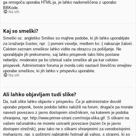
ga omogoča uporaba HTML-ja, je lahko nadomeščena z uporabo
BBKode.
Na vrh
Kaj so smeški?
Smeški oz. angleško Smilies so majhne podobe, ki jih lahko uporabljate
za izražanje čustev, npr. :) pomeni veselje, medtem ko :( nakazuje žalost.
Celoten seznam smeškov lahko vidite na obrazcu za pošiljanje. Ne
uporabljajte jih prekomerno, saj lahko prispevek tako hitro postane
neberljiv, moderator pa bo izbrisal vaše smeške ali pa kar celoten
prispevek. Administrator foruma je morda celo nastavil številčno omejitev
uporabe smeškov, ki jih lahko v prispevku uporabite.
Na vrh
Ali lahko objavljam tudi slike?
Da, tudi slike lahko objavite v prispevku. Če je administrator dovolil
uporabo priponk, boste podobo lahko naložili na forum, drugače pa morate
navesti povezavo z javno dostopnim strežnikom, na katerem je podoba
shranjena, npr. http://www.primer-strani.com/moja-slika.gif. S slikami na
vašem računalniku ne morete ustvariti povezave (razen če je javno
dostopen strežnik), prav tako ne s slikami shranjenimi za verodostojnimi
mehanizmi, npr. s poštnimi nabiralniki hotmail ali yahoo, s stranmi, ki so