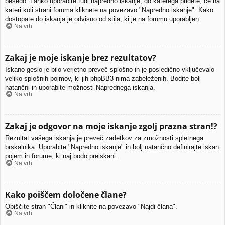
besedo. Lahko uporabite tudi napredno iskanje, do katerega pridete, če na
kateri koli strani foruma kliknete na povezavo "Napredno iskanje". Kako
dostopate do iskanja je odvisno od stila, ki je na forumu uporabljen.
Na vrh
Zakaj je moje iskanje brez rezultatov?
Iskano geslo je bilo verjetno preveč splošno in je posledično vključevalo
veliko splošnih pojmov, ki jih phpBB3 nima zabeleženih. Bodite bolj
natančni in uporabite možnosti Naprednega iskanja.
Na vrh
Zakaj je odgovor na moje iskanje zgolj prazna stran!?
Rezultat vašega iskanja je preveč zadetkov za zmožnosti spletnega
brskalnika. Uporabite "Napredno iskanje" in bolj natančno definirajte iskan
pojem in forume, ki naj bodo preiskani.
Na vrh
Kako poiščem določene člane?
Obiščite stran "Člani" in kliknite na povezavo "Najdi člana".
Na vrh