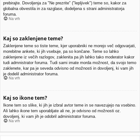
prebirajte. Dovoljenja za "Ne prezrite" ("lepljivek") teme so, kakor za
globalna obvestila in za razglase, dodeljena s strani administratorja
foruma.
Na vrh
Kaj so zaklenjene teme?
Zaklenjene teme so tiste teme, kjer uporabniki ne morejo več odgovarjati,
morebitne ankete, ki jih vsebuje, pa so končane. Teme so lahko
zaklenjene iz večih razlogov, zaklenita pa jih lahko tako moderator kakor
tudi admnistrator foruma. Tudi sami imate morda možnost, da svojo temo
zaklenete, kar pa je seveda odvisno od možnosti in dovoljenj, ki vam jih
je dodelil administrator foruma.
Na vrh
Kaj so ikone tem?
Ikone tem so slike, ki jih je izbral avtor teme in se navezujejo na vsebino.
Ali lahko ikone tem uporabljate ali ne, je odvisno od možnosti oz.
dovoljenj, ki vam jih je odobril administrator foruma.
Na vrh