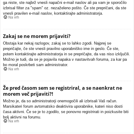
ga niste, ste najbrž vnesli napačni e-mail naslov ali pa vam je sporočilo
izbrisal filter za "spam" oz. nezaželeno pošto. Če ste prepričani, da ste
vnesli pravilen e-mail naslov, kontaktirajte administratorja.
Na vrh
Zakaj se ne morem prijaviti?
Obstaja kar nekaj razlogov, zakaj se to lahko zgodi. Najprej se
prepričajte, če ste vnesli pravilno uporabniško ime in geslo. Če ste,
potem kontaktirajte administratorja in se prepričajte, da vas niso izključili.
Možno je tudi, da se je pojavila napaka v nastavitvah foruma, za kar pa
bo moral poskrbeti sam administrator.
Na vrh
Že pred časom sem se registriral, a se naenkrat ne
morem več prijaviti?!
Možno je, da so administratorji onemogočili ali izbrisali Vaš račun.
Marsikateri forum avtomatsko deaktivira uporabnike, kateri niso dosti
časa aktivni. Če se je to zgodilo, se ponovno registrirati in poizkusite biti
bolj aktivni na forumu.
Na vrh