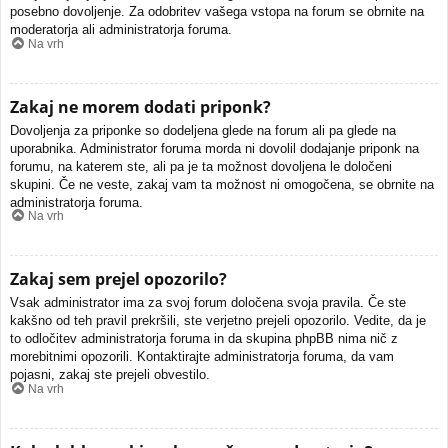
posebno dovoljenje. Za odobritev vašega vstopa na forum se obrnite na
moderatorja ali administratorja foruma.
Na vrh
Zakaj ne morem dodati priponk?
Dovoljenja za priponke so dodeljena glede na forum ali pa glede na
uporabnika. Administrator foruma morda ni dovolil dodajanje priponk na
forumu, na katerem ste, ali pa je ta možnost dovoljena le določeni
skupini. Če ne veste, zakaj vam ta možnost ni omogočena, se obrnite na
administratorja foruma.
Na vrh
Zakaj sem prejel opozorilo?
Vsak administrator ima za svoj forum določena svoja pravila. Če ste
kakšno od teh pravil prekršili, ste verjetno prejeli opozorilo. Vedite, da je
to odločitev administratorja foruma in da skupina phpBB nima nič z
morebitnimi opozorili. Kontaktirajte administratorja foruma, da vam
pojasni, zakaj ste prejeli obvestilo.
Na vrh