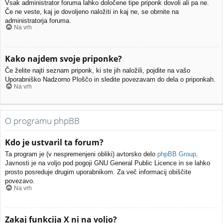
Vsak administrator foruma lahko določene tipe priponk dovoli ali pa ne.
Če ne veste, kaj je dovoljeno naložiti in kaj ne, se obrnite na
administratorja foruma.
Na vrh
Kako najdem svoje priponke?
Če želite najti seznam priponk, ki ste jih naložili, pojdite na vašo
Uporabniško Nadzorno Ploščo in sledite povezavam do dela o priponkah.
Na vrh
O programu phpBB
Kdo je ustvaril ta forum?
Ta program je (v nespremenjeni obliki) avtorsko delo
phpBB Group
.
Javnosti je na voljo pod pogoji GNU General Public Licence in se lahko
prosto posreduje drugim uporabnikom. Za več informacij obiščite
povezavo.
Na vrh
Zakaj funkcija X ni na voljo?