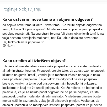
Poglavje o objavljanju
Kako ustvarim novo temo ali objavim odgovor?
Za objavo nove teme kliknite "Nova tema". Če želite objaviti odgovor na
temo, kliknite "Objavi odgovor". Morda se vam bo pred objavo prispevka
potrebno registrirati. Na dnu strani foruma (ali strani objavljenih tem) je na
voljo seznam dovoljenih možnosti, npr. Da, lahko dodajate nove teme;
Da, lahko objavite priponke itd.
Na vrh
Kako uredim ali izbrišem objavo?
Izbrišete ali urejate lahko samo vaše prispevke, razen če ste moderator
ali administrator foruma. Prispevek urejate tako, da za ustrezen prispevek
kliknete na gumb "uredi", vendar je ta možnost včasih na voljo le nekaj
časa po objavi prispevka. Če je nekdo že odgovoril na vaš prispevek,
boste ob vrnitvi na temo pod prispevkom našli besedilo, ki prikazuje,
kolikokrat in kdaj ste že uredili prispevek. Kot že rečeno, se bo besedilo
pojavilo le, če je že nekdo podal odgovor, ne bo pa se pojavilo, če sta
prispevek uredila moderator ali administrator. V slednjem primeru boste
morda našli le zaznamek, zakaj je bil prispevek prirejen. Vedite pa, da
običajni uporabniki ne morejo več izbrisati prispevka, potem ko je nekdo