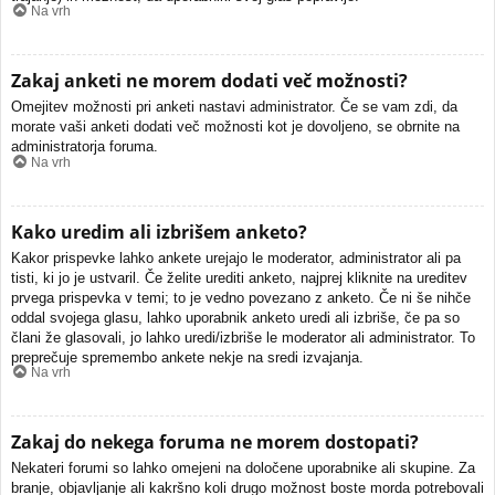
Na vrh
Zakaj anketi ne morem dodati več možnosti?
Omejitev možnosti pri anketi nastavi administrator. Če se vam zdi, da
morate vaši anketi dodati več možnosti kot je dovoljeno, se obrnite na
administratorja foruma.
Na vrh
Kako uredim ali izbrišem anketo?
Kakor prispevke lahko ankete urejajo le moderator, administrator ali pa
tisti, ki jo je ustvaril. Če želite urediti anketo, najprej kliknite na ureditev
prvega prispevka v temi; to je vedno povezano z anketo. Če ni še nihče
oddal svojega glasu, lahko uporabnik anketo uredi ali izbriše, če pa so
člani že glasovali, jo lahko uredi/izbriše le moderator ali administrator. To
preprečuje spremembo ankete nekje na sredi izvajanja.
Na vrh
Zakaj do nekega foruma ne morem dostopati?
Nekateri forumi so lahko omejeni na določene uporabnike ali skupine. Za
branje, objavljanje ali kakršno koli drugo možnost boste morda potrebovali