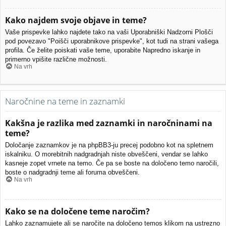
Kako najdem svoje objave in teme?
Vaše prispevke lahko najdete tako na vaši Uporabniški Nadzorni Plošči
pod povezavo "Poišči uporabnikove prispevke", kot tudi na strani vašega
profila. Če želite poiskati vaše teme, uporabite Napredno iskanje in
primerno vpišite različne možnosti.
Na vrh
Naročnine na teme in zaznamki
Kakšna je razlika med zaznamki in naročninami na
teme?
Določanje zaznamkov je na phpBB3-ju precej podobno kot na spletnem
iskalniku. O morebitnih nadgradnjah niste obveščeni, vendar se lahko
kasneje zopet vrnete na temo. Če pa se boste na določeno temo naročili,
boste o nadgradnji teme ali foruma obveščeni.
Na vrh
Kako se na določene teme naročim?
Lahko zaznamujete ali se naročite na določeno temos klikom na ustrezno