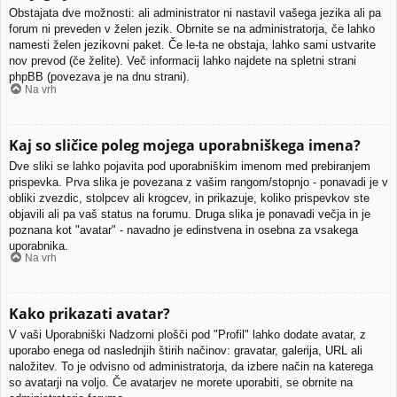
Obstajata dve možnosti: ali administrator ni nastavil vašega jezika ali pa
forum ni preveden v želen jezik. Obrnite se na administratorja, če lahko
namesti želen jezikovni paket. Če le-ta ne obstaja, lahko sami ustvarite
nov prevod (če želite). Več informacij lahko najdete na spletni strani
phpBB (povezava je na dnu strani).
Na vrh
Kaj so sličice poleg mojega uporabniškega imena?
Dve sliki se lahko pojavita pod uporabniškim imenom med prebiranjem
prispevka. Prva slika je povezana z vašim rangom/stopnjo - ponavadi je v
obliki zvezdic, stolpcev ali krogcev, in prikazuje, koliko prispevkov ste
objavili ali pa vaš status na forumu. Druga slika je ponavadi večja in je
poznana kot "avatar" - navadno je edinstvena in osebna za vsakega
uporabnika.
Na vrh
Kako prikazati avatar?
V vaši Uporabniški Nadzorni plošči pod "Profil" lahko dodate avatar, z
uporabo enega od naslednjih štirih načinov: gravatar, galerija, URL ali
naložitev. To je odvisno od administratorja, da izbere način na katerega
so avatarji na voljo. Če avatarjev ne morete uporabiti, se obrnite na