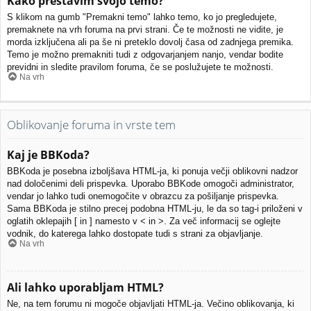
Kako prestavim svojo temo?
S klikom na gumb "Premakni temo" lahko temo, ko jo pregledujete,
premaknete na vrh foruma na prvi strani. Če te možnosti ne vidite, je
morda izključena ali pa še ni preteklo dovolj časa od zadnjega premika.
Temo je možno premakniti tudi z odgovarjanjem nanjo, vendar bodite
previdni in sledite pravilom foruma, če se poslužujete te možnosti.
Na vrh
Oblikovanje foruma in vrste tem
Kaj je BBKoda?
BBKoda je posebna izboljšava HTML-ja, ki ponuja večji oblikovni nadzor
nad določenimi deli prispevka. Uporabo BBKode omogoči administrator,
vendar jo lahko tudi onemogočite v obrazcu za pošiljanje prispevka.
Sama BBKoda je stilno precej podobna HTML-ju, le da so tag-i priloženi v
oglatih oklepajih [ in ] namesto v < in >. Za več informacij se oglejte
vodnik, do katerega lahko dostopate tudi s strani za objavljanje.
Na vrh
Ali lahko uporabljam HTML?
Ne, na tem forumu ni mogoče objavljati HTML-ja. Večino oblikovanja, ki