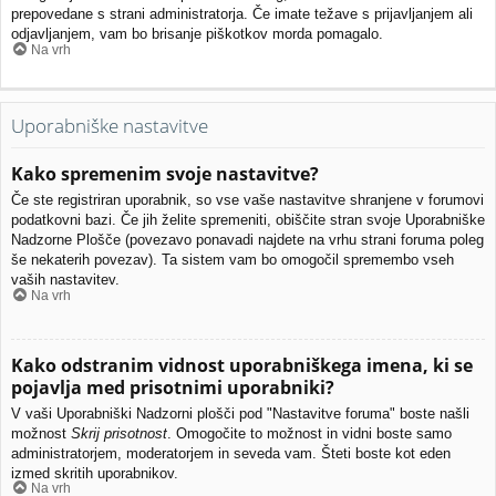
prepovedane s strani administratorja. Če imate težave s prijavljanjem ali
odjavljanjem, vam bo brisanje piškotkov morda pomagalo.
Na vrh
Uporabniške nastavitve
Kako spremenim svoje nastavitve?
Če ste registriran uporabnik, so vse vaše nastavitve shranjene v forumovi
podatkovni bazi. Če jih želite spremeniti, obiščite stran svoje Uporabniške
Nadzorne Plošče (povezavo ponavadi najdete na vrhu strani foruma poleg
še nekaterih povezav). Ta sistem vam bo omogočil spremembo vseh
vaših nastavitev.
Na vrh
Kako odstranim vidnost uporabniškega imena, ki se
pojavlja med prisotnimi uporabniki?
V vaši Uporabniški Nadzorni plošči pod "Nastavitve foruma" boste našli
možnost
Skrij prisotnost
. Omogočite to možnost in vidni boste samo
administratorjem, moderatorjem in seveda vam. Šteti boste kot eden
izmed skritih uporabnikov.
Na vrh