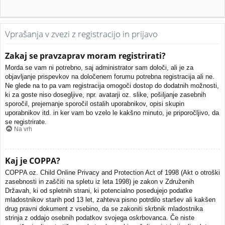
Vprašanja v zvezi z registracijo in prijavo
Zakaj se pravzaprav moram registrirati?
Morda se vam ni potrebno, saj administrator sam določi, ali je za
objavljanje prispevkov na določenem forumu potrebna registracija ali ne.
Ne glede na to pa vam registracija omogoči dostop do dodatnih možnosti,
ki za goste niso dosegljive, npr. avatarji oz. slike, pošiljanje zasebnih
sporočil, prejemanje sporočil ostalih uporabnikov, opisi skupin
uporabnikov itd. in ker vam bo vzelo le kakšno minuto, je priporočljivo, da
se registrirate.
Na vrh
Kaj je COPPA?
COPPA oz. Child Online Privacy and Protection Act of 1998 (Akt o otroški
zasebnosti in zaščiti na spletu iz leta 1998) je zakon v Združenih
Državah, ki od spletnih strani, ki potencialno posedujejo podatke
mladostnikov starih pod 13 let, zahteva pisno potrdilo staršev ali kakšen
drug pravni dokument z vsebino, da se zakoniti skrbnik mladostnika
strinja z oddajo osebnih podatkov svojega oskrbovanca. Če niste