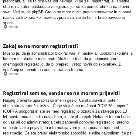
prepričani, ali se to tiče vas kot nekoga, ki se želi registrirati, ali spletne
strani, na kateri poskušate z registracijo, se za pomoč obrnite na pravni
svet. Vedite, da phpBB Group ne more nuditi pravnih nasvetov in ni pravi
naslov za kakršna koli pravna vprašanja, razen tistih, ki so navedena
spodaj..
Na vrh
Zakaj se ne morem registrirati?
Možno je, da je administrator blokiral vaš IP naslov ali uporabniško ime, s
katerim se skušate registrirati. Možno je tudi, da je administrator
onemogočil registracijo, da bi preprečil vstop novih obiskovalcev. Z
vprašanji se obrnite na administratorja foruma.
Na vrh
Registriral sem se, vendar se ne morem prijaviti!
Najprej preverite uporabniško ime in geslo. Če sta pravilna, potem
obstajata dve možni težavi. Če je vključena možnost "COPPA support"
(COPPA podpora) in ste se med registracijo označili za starega pod 13
let, boste morali slediti navodilom, ki ste jih prejeli. Nekateri forumi bodo
od vas ali od administratorja celo zahtevali ponovno registracijo, predno
se boste lahko prijavili; ta informacija vam je bila podana tudi med
registracijo. Če ste prejeli elektronsko sporočilo, sledite navodilom, če pa