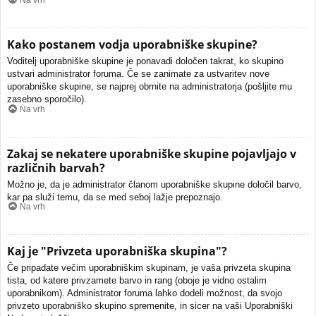
Na vrh
Kako postanem vodja uporabniške skupine?
Voditelj uporabniške skupine je ponavadi določen takrat, ko skupino
ustvari administrator foruma. Če se zanimate za ustvaritev nove
uporabniške skupine, se najprej obrnite na administratorja (pošljite mu
zasebno sporočilo).
Na vrh
Zakaj se nekatere uporabniške skupine pojavljajo v
različnih barvah?
Možno je, da je administrator članom uporabniške skupine določil barvo,
kar pa služi temu, da se med seboj lažje prepoznajo.
Na vrh
Kaj je "Privzeta uporabniška skupina"?
Če pripadate večim uporabniškim skupinam, je vaša privzeta skupina
tista, od katere privzamete barvo in rang (oboje je vidno ostalim
uporabnikom). Administrator foruma lahko dodeli možnost, da svojo
privzeto uporabniško skupino spremenite, in sicer na vaši Uporabniški