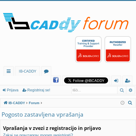
IB-CADDY
itr
or
Iskan
N
e
u
rij
eg
Prijava
Registriraj se!
p
mi
av
ist
I
IB-CADDY
Forum
ov
a
rir
s
Pogosto zastavljena vprašanja
k
ez
aj
a
Vprašanja v zvezi z registracijo in prijavo
av
se
n
Zakaj se pravzaprav moram registrirati?