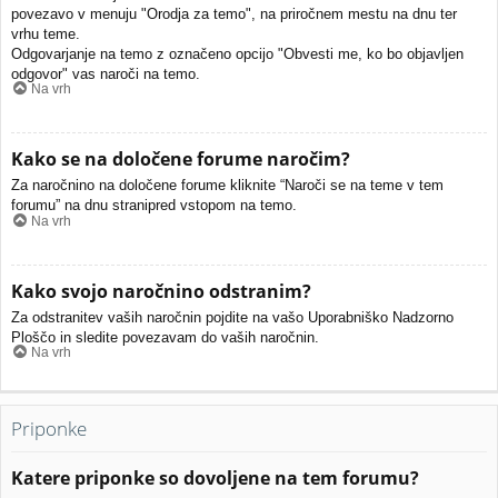
povezavo v menuju "Orodja za temo", na priročnem mestu na dnu ter
vrhu teme.
Odgovarjanje na temo z označeno opcijo "Obvesti me, ko bo objavljen
odgovor" vas naroči na temo.
Na vrh
Kako se na določene forume naročim?
Za naročnino na določene forume kliknite “Naroči se na teme v tem
forumu” na dnu stranipred vstopom na temo.
Na vrh
Kako svojo naročnino odstranim?
Za odstranitev vaših naročnin pojdite na vašo Uporabniško Nadzorno
Ploščo in sledite povezavam do vaših naročnin.
Na vrh
Priponke
Katere priponke so dovoljene na tem forumu?