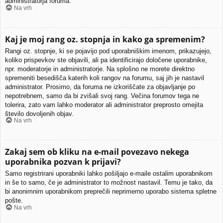
administratorja foruma.
Na vrh
Kaj je moj rang oz. stopnja in kako ga spremenim?
Rangi oz. stopnje, ki se pojavijo pod uporabniškim imenom, prikazujejo,
koliko prispevkov ste objavili, ali pa identificirajo določene uporabnike,
npr. moderatorje in administratorje. Na splošno ne morete direktno
spremeniti besedišča katerih koli rangov na forumu, saj jih je nastavil
administrator. Prosimo, da foruma ne izkoriščate za objavljanje po
nepotrebnem, samo da bi zvišali svoj rang. Večina forumov tega ne
tolerira, zato vam lahko moderator ali administrator preprosto omejita
število dovoljenih objav.
Na vrh
Zakaj sem ob kliku na e-mail povezavo nekega
uporabnika pozvan k prijavi?
Samo registrirani uporabniki lahko pošiljajo e-maile ostalim uporabnikom
in še to samo, če je administrator to možnost nastavil. Temu je tako, da
bi anonimnim uporabnikom preprečili neprimerno uporabo sistema spletne
pošte.
Na vrh