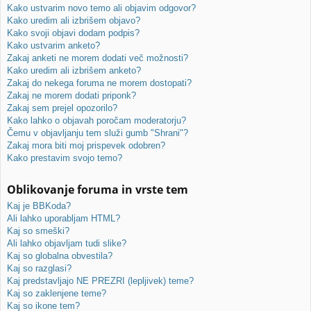
Kako ustvarim novo temo ali objavim odgovor?
Kako uredim ali izbrišem objavo?
Kako svoji objavi dodam podpis?
Kako ustvarim anketo?
Zakaj anketi ne morem dodati več možnosti?
Kako uredim ali izbrišem anketo?
Zakaj do nekega foruma ne morem dostopati?
Zakaj ne morem dodati priponk?
Zakaj sem prejel opozorilo?
Kako lahko o objavah poročam moderatorju?
Čemu v objavljanju tem služi gumb "Shrani"?
Zakaj mora biti moj prispevek odobren?
Kako prestavim svojo temo?
Oblikovanje foruma in vrste tem
Kaj je BBKoda?
Ali lahko uporabljam HTML?
Kaj so smeški?
Ali lahko objavljam tudi slike?
Kaj so globalna obvestila?
Kaj so razglasi?
Kaj predstavljajo NE PREZRI (lepljivek) teme?
Kaj so zaklenjene teme?
Kaj so ikone tem?