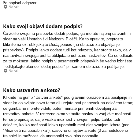
že napisal odgovor.
Na vrh
Kako svoji objavi dodam podpis?
Če želite svojemu prispevku dodati podpis, ga morate najprej ustvariti in
sicer na vaši Uporabniški Nadzorni Plošči. Ko to opravite, preprosto
kliknite na oz. obkljukajte
Dodaj podpis
(na obrazcu za objavljanje
prispevkov). Podpis lahko dodate tudi kot privzeto, kar storite tako, da v
nastavitvah svojega profila obkljukate ustrezno nastavitev. Če se odločite
za to možnost, lahko podpis v posameznih prispevkih še vedno izbrišete
- odkljukajte okence "dodaj podpis" pri samem obrazcu za pošiljanje.
Na vrh
Kako ustvarim anketo?
Kliknite na gumb "Ustvari anketo" pod glavnim obrazcem za pošiljanje in
sicer ko objavljate novo temo ali urejate prvi prispevek na določeno temo;
če gumba ne morete videti, potem nimate primernih dovoljenj za
ustvaritev ankete. V ustrezna okna vstavite naslov in vsaj dve možnosti
ter se prepričajte, da je vsaka možnost v svojem polju. Lahko tudi
določite, koliko možnosti lahko uporabnik med glasovanjem izbere (pod
"Možnosti na uporabnika"), časovno omejitev ankete (0 za nedoločeno
trajanje) in možnost, da uporabniki svoj glas popravijo.