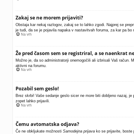
Zakaj se ne morem prijaviti?
Obstaja kar nekaj razlogov, zakaj se to lahko zgodi. Najprej se prepri
je tudi, da se je pojavila napaka v nastavitvah foruma, za kar pa bo
Na vrh
Že pred časom sem se registriral, a se naenkrat ne
Možno je, da so administratorji onemogočili ali izbrisali Vaš račun. M
aktivni na forumu.
Na vrh
Pozabil sem geslo!
Brez skrbi! Vaše sedanje geslo sicer ne more biti dobljeno nazaj, je 
zopet lahko prijavili.
Na vrh
Čemu avtomatska odjava?
Če ne obkljukate možnosti
Samodejna prijava
ko se prijavite, boste 