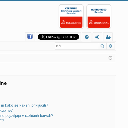
H
Iskanje
Napredn
FA
rij
eg
Q
av
ist
a
rir
aj
se
ine
!
in kako se kakšni priključiti?
kupine?
e pojavljajo v različnih barvah?
a"?