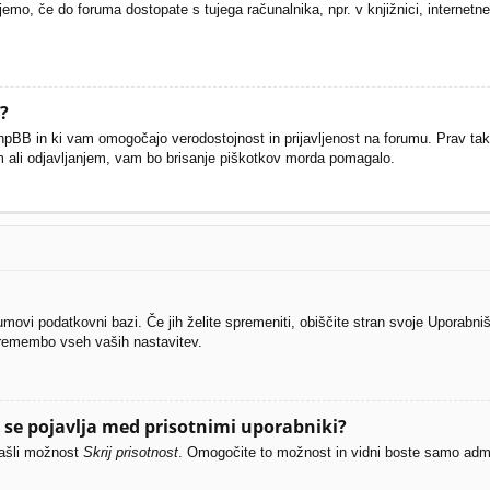
o, če do foruma dostopate s tujega računalnika, npr. v knjižnici, internetnem 
?
il phpBB in ki vam omogočajo verodostojnost in prijavljenost na forumu. Prav t
em ali odjavljanjem, vam bo brisanje piškotkov morda pomagalo.
rumovi podatkovni bazi. Če jih želite spremeniti, obiščite stran svoje Uporab
remembo vseh vaših nastavitev.
se pojavlja med prisotnimi uporabniki?
našli možnost
Skrij prisotnost
. Omogočite to možnost in vidni boste samo admi