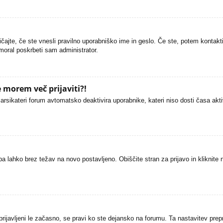
čajte, če ste vnesli pravilno uporabniško ime in geslo. Če ste, potem kontaktir
 moral poskrbeti sam administrator.
 morem več prijaviti?!
arsikateri forum avtomatsko deaktivira uporabnike, kateri niso dosti časa aktivni
pa lahko brez težav na novo postavljeno. Obiščite stran za prijavo in kliknite
prijavljeni le začasno, se pravi ko ste dejansko na forumu. Ta nastavitev prepr