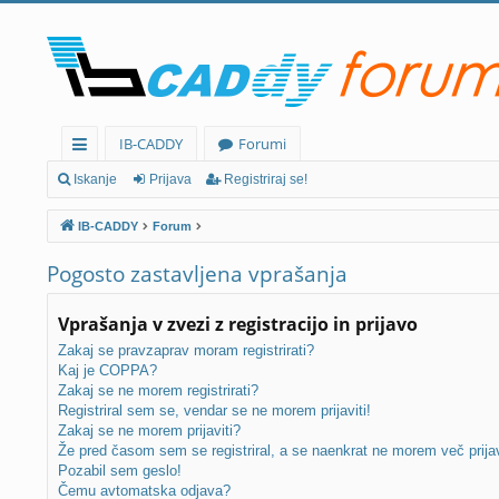
IB-CADDY
Forumi
itr
Iskanje
Prijava
Registriraj se!
e
IB-CADDY
Forum
p
Pogosto zastavljena vprašanja
ov
ez
Vprašanja v zvezi z registracijo in prijavo
av
Zakaj se pravzaprav moram registrirati?
Kaj je COPPA?
e
Zakaj se ne morem registrirati?
Registriral sem se, vendar se ne morem prijaviti!
Zakaj se ne morem prijaviti?
Že pred časom sem se registriral, a se naenkrat ne morem več prijav
Pozabil sem geslo!
Čemu avtomatska odjava?