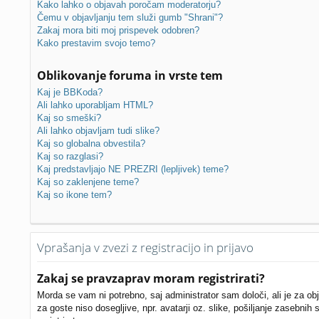
Kako lahko o objavah poročam moderatorju?
Čemu v objavljanju tem služi gumb "Shrani"?
Zakaj mora biti moj prispevek odobren?
Kako prestavim svojo temo?
Oblikovanje foruma in vrste tem
Kaj je BBKoda?
Ali lahko uporabljam HTML?
Kaj so smeški?
Ali lahko objavljam tudi slike?
Kaj so globalna obvestila?
Kaj so razglasi?
Kaj predstavljajo NE PREZRI (lepljivek) teme?
Kaj so zaklenjene teme?
Kaj so ikone tem?
Vprašanja v zvezi z registracijo in prijavo
Zakaj se pravzaprav moram registrirati?
Morda se vam ni potrebno, saj administrator sam določi, ali je za ob
za goste niso dosegljive, npr. avatarji oz. slike, pošiljanje zasebnih