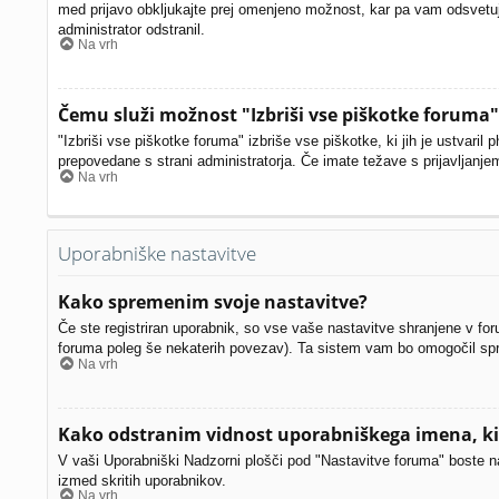
med prijavo obkljukajte prej omenjeno možnost, kar pa vam odsvetujem
administrator odstranil.
Na vrh
Čemu služi možnost "Izbriši vse piškotke foruma"
"Izbriši vse piškotke foruma" izbriše vse piškotke, ki jih je ustvar
prepovedane s strani administratorja. Če imate težave s prijavljanj
Na vrh
Uporabniške nastavitve
Kako spremenim svoje nastavitve?
Če ste registriran uporabnik, so vse vaše nastavitve shranjene v fo
foruma poleg še nekaterih povezav). Ta sistem vam bo omogočil sp
Na vrh
Kako odstranim vidnost uporabniškega imena, ki 
V vaši Uporabniški Nadzorni plošči pod "Nastavitve foruma" boste 
izmed skritih uporabnikov.
Na vrh