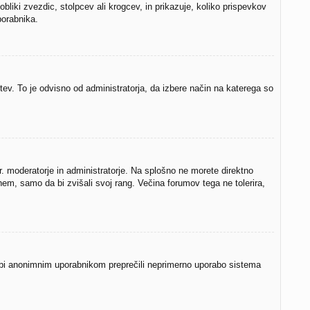
iki zvezdic, stolpcev ali krogcev, in prikazuje, koliko prispevkov
porabnika.
itev. To je odvisno od administratorja, da izbere način na katerega so
pr. moderatorje in administratorje. Na splošno ne morete direktno
nem, samo da bi zvišali svoj rang. Večina forumov tega ne tolerira,
da bi anonimnim uporabnikom preprečili neprimerno uporabo sistema