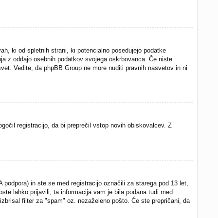
h, ki od spletnih strani, ki potencialno posedujejo podatke
rinja z oddajo osebnih podatkov svojega oskrbovanca. Če niste
ni svet. Vedite, da phpBB Group ne more nuditi pravnih nasvetov in ni
gočil registracijo, da bi preprečil vstop novih obiskovalcev. Z
odpora) in ste se med registracijo označili za starega pod 13 let,
oste lahko prijavili; ta informacija vam je bila podana tudi med
 izbrisal filter za "spam" oz. nezaželeno pošto. Če ste prepričani, da