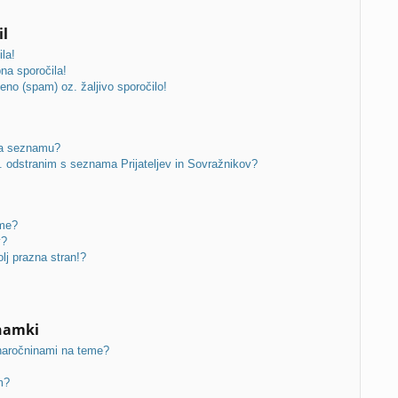
il
la!
a sporočila!
eno (spam) oz. žaljivo sporočilo!
 na seznamu?
 odstranim s seznama Prijateljev in Sovražnikov?
ume?
v?
lj prazna stran!?
znamki
naročninami na teme?
?
m?