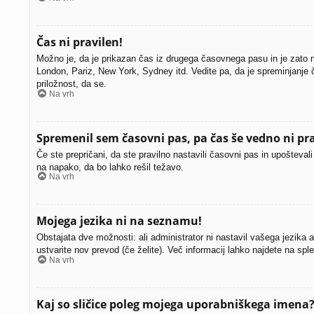
Čas ni pravilen!
Možno je, da je prikazan čas iz drugega časovnega pasu in je zato
London, Pariz, New York, Sydney itd. Vedite pa, da je spreminjanje č
priložnost, da se.
Na vrh
Spremenil sem časovni pas, pa čas še vedno ni pra
Če ste prepričani, da ste pravilno nastavili časovni pas in upošteva
na napako, da bo lahko rešil težavo.
Na vrh
Mojega jezika ni na seznamu!
Obstajata dve možnosti: ali administrator ni nastavil vašega jezika a
ustvarite nov prevod (če želite). Več informacij lahko najdete na spl
Na vrh
Kaj so sličice poleg mojega uporabniškega imena