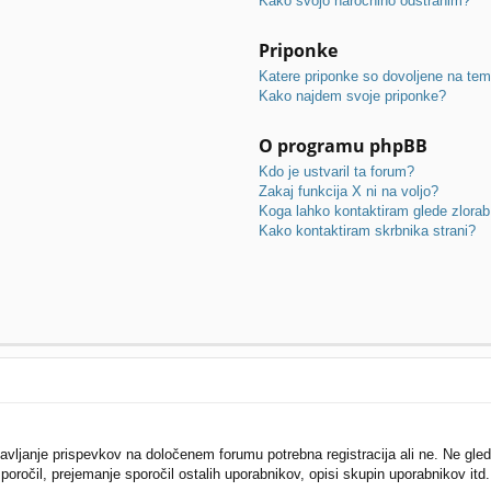
Kako svojo naročnino odstranim?
Priponke
Katere priponke so dovoljene na te
Kako najdem svoje priponke?
O programu phpBB
Kdo je ustvaril ta forum?
Zakaj funkcija X ni na voljo?
Koga lahko kontaktiram glede zlora
Kako kontaktiram skrbnika strani?
javljanje prispevkov na določenem forumu potrebna registracija ali ne. Ne gl
 sporočil, prejemanje sporočil ostalih uporabnikov, opisi skupin uporabnikov itd