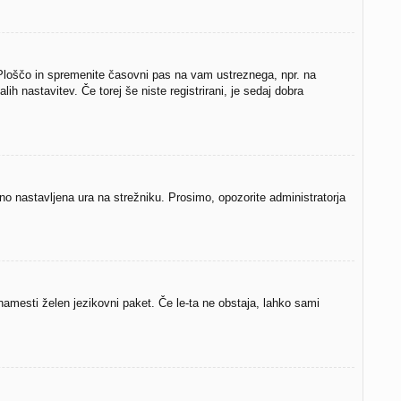
Ploščo in spremenite časovni pas na vam ustreznega, npr. na
h nastavitev. Če torej še niste registrirani, je sedaj dobra
lno nastavljena ura na strežniku. Prosimo, opozorite administratorja
 namesti želen jezikovni paket. Če le-ta ne obstaja, lahko sami