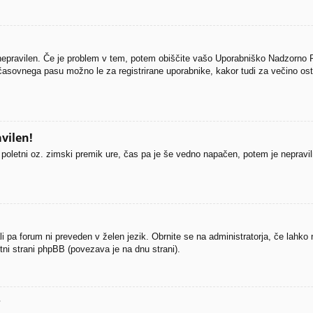
 nepravilen. Če je problem v tem, potem obiščite vašo Uporabniško Nadzorno 
asovnega pasu možno le za registrirane uporabnike, kakor tudi za večino ostali
vilen!
li poletni oz. zimski premik ure, čas pa je še vedno napačen, potem je nepravi
li pa forum ni preveden v želen jezik. Obrnite se na administratorja, če lahko
etni strani phpBB (povezava je na dnu strani).
?