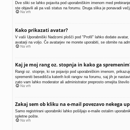
Dve sliki se lahko pojavita pod uporabniškim imenom med prebiranjem
ste objavili ali pa vaš status na forumu. Druga slika je ponavadi ve
Na vrh
Kako prikazati avatar?
V vaši Uporabniški Nadzorni plošči pod "Profil" lahko dodate avatar, 
avatarji na voljo. Če avatarjev ne morete uporabiti, se obrnite na adm
Na vrh
Kaj je moj rang oz. stopnja in kako ga spremenim
Rangi oz. stopnje, ki se pojavijo pod uporabniškim imenom, prikazujej
spremeniti besedišča katerih koli rangov na forumu, saj jih je nastav
zato vam lahko moderator ali administrator preprosto omejita število 
Na vrh
Zakaj sem ob kliku na e-mail povezavo nekega up
Samo registrirani uporabniki lahko pošiljajo e-maile ostalim uporab
spletne pošte.
Na vrh