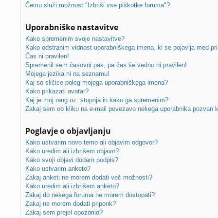
Čemu služi možnost "Izbriši vse piškotke foruma"?
Uporabniške nastavitve
Kako spremenim svoje nastavitve?
Kako odstranim vidnost uporabniškega imena, ki se pojavlja med pri
Čas ni pravilen!
Spremenil sem časovni pas, pa čas še vedno ni pravilen!
Mojega jezika ni na seznamu!
Kaj so sličice poleg mojega uporabniškega imena?
Kako prikazati avatar?
Kaj je moj rang oz. stopnja in kako ga spremenim?
Zakaj sem ob kliku na e-mail povezavo nekega uporabnika pozvan k 
Poglavje o objavljanju
Kako ustvarim novo temo ali objavim odgovor?
Kako uredim ali izbrišem objavo?
Kako svoji objavi dodam podpis?
Kako ustvarim anketo?
Zakaj anketi ne morem dodati več možnosti?
Kako uredim ali izbrišem anketo?
Zakaj do nekega foruma ne morem dostopati?
Zakaj ne morem dodati priponk?
Zakaj sem prejel opozorilo?