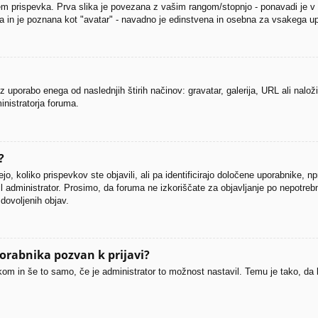
 prispevka. Prva slika je povezana z vašim rangom/stopnjo - ponavadi je v obl
čja in je poznana kot "avatar" - navadno je edinstvena in osebna za vsakega u
z uporabo enega od naslednjih štirih načinov: gravatar, galerija, URL ali nalož
inistratorja foruma.
?
o, koliko prispevkov ste objavili, ali pa identificirajo določene uporabnike, n
il administrator. Prosimo, da foruma ne izkoriščate za objavljanje po nepotreb
dovoljenih objav.
orabnika pozvan k prijavi?
nikom in še to samo, če je administrator to možnost nastavil. Temu je tako, 