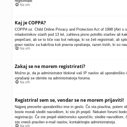
registrirate.
Na vrh
Kaj je COPPA?
COPPA oz. Child Online Privacy and Protection Act of 1998 (Akt o otr
mladostnikov starih pod 13 let, zahteva pisno potrdilo staršev ali 
prepričani, ali se to tiče vas kot nekoga, ki se želi registrirati, al
pravi naslov za kakršna koli pravna vprašanja, razen tistih, ki so n
Na vrh
Zakaj se ne morem registrirati?
Možno je, da je administrator blokiral vaš IP naslov ali uporabniško i
vprašanji se obrnite na administratorja foruma.
Na vrh
Registriral sem se, vendar se ne morem prijaviti!
Najprej preverite uporabniško ime in geslo. Če sta pravilna, potem 
boste morali slediti navodilom, ki ste jih prejeli. Nekateri forumi bod
registracijo. Če ste prejeli elektronsko sporočilo, sledite navodilom,
ste vnesli pravilen e-mail naslov, kontaktirajte administratorja.
Na vrh