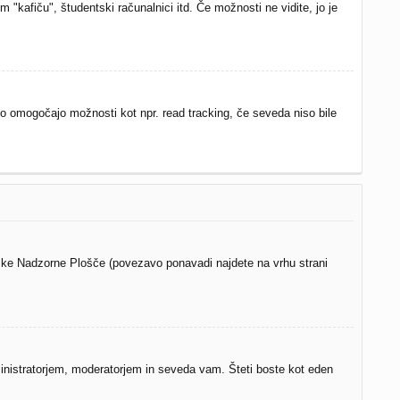
"kafiču", študentski računalnici itd. Če možnosti ne vidite, jo je
ako omogočajo možnosti kot npr. read tracking, če seveda niso bile
niške Nadzorne Plošče (povezavo ponavadi najdete na vrhu strani
nistratorjem, moderatorjem in seveda vam. Šteti boste kot eden