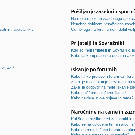
Pošiljanje zasebnih sporoč
Ne morem poslati zasebnega sporoči
Nenehno dobivam nezaželena zasebn
sotnimi uporabniki?
Od nekoga na forumu sem dobil vsilj
Prijatelji in Sovražniki
Kdo so moji Prijatelji in Sovražniki
Kako lahko uporabnike dodam na oz.
prijavi?
Iskanje po forumih
Kako lahko preiščem forum oz. for
Zakaj je moje iskanje brez rezultato
Zakaj je odgovor na moje iskanje zgo
Kako poiščem določene člane?
Kako najdem svoje objave in teme?
Naročnine na teme in za
Kakšna je razlika med zaznamki in 
Kako se na določene teme naročim
Kako se na določene forume naroči