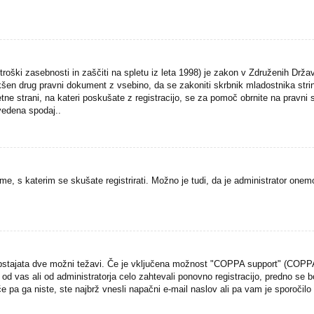
oški zasebnosti in zaščiti na spletu iz leta 1998) je zakon v Združenih Država
kakšen drug pravni dokument z vsebino, da se zakoniti skrbnik mladostnika st
i spletne strani, na kateri poskušate z registracijo, se za pomoč obrnite na prav
avedena spodaj..
me, s katerim se skušate registrirati. Možno je tudi, da je administrator onemo
obstajata dve možni težavi. Če je vključena možnost "COPPA support" (COPPA p
o od vas ali od administratorja celo zahtevali ponovno registracijo, predno se b
 če pa ga niste, ste najbrž vnesli napačni e-mail naslov ali pa vam je sporočilo